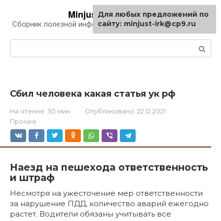
Перейти
Minjust-irk.ru
Для любых предложений по
к
сайту: minjust-irk@cp9.ru
Сборник полезной информации про автомобили
контенту
Поиск:
Сбил человека какая статья ук рф
На чтение:
30 мин
Опубликовано:
22.12.2021
Прочее
Наезд на пешехода ответственность
и штраф
Несмотря на ужесточение мер ответственности
за нарушение ПДД, количество аварий ежегодно
растет. Водители обязаны учитывать все