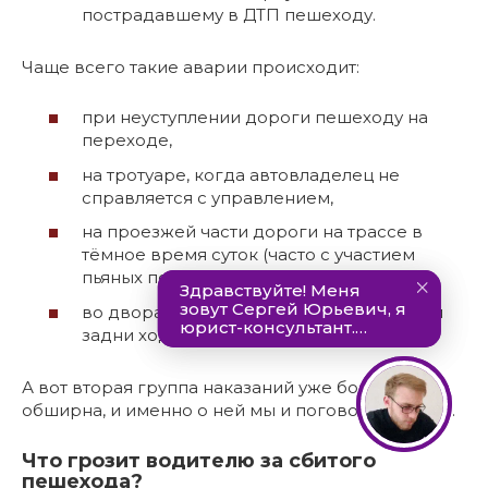
пострадавшему в ДТП пешеходу.
Чаще всего такие аварии происходит:
при неуступлении дороги пешеходу на
переходе,
на тротуаре, когда автовладелец не
справляется с управлением,
на проезжей части дороги на трассе в
тёмное время суток (часто с участием
пьяных пеших участников движения),
во дворах и на парковках при движении
задни ходом грузовым транспортом,
А вот вторая группа наказаний уже более
обширна, и именно о ней мы и поговорим далее.
Что грозит водителю за сбитого
пешехода?