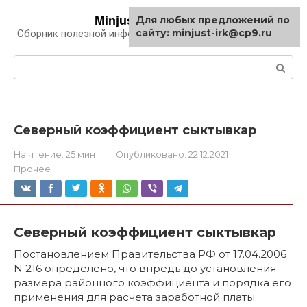
Перейти
Minjust-irk.ru
Для любых предложений по
к
сайту: minjust-irk@cp9.ru
Сборник полезной информации про автомобили
контенту
Поиск:
Северный коэффициент сыктывкар
На чтение:
25 мин
Опубликовано:
22.12.2021
Прочее
Северный коэффициент сыктывкар
Постановлением Правительства РФ от 17.04.2006
N 216 определено, что впредь до установления
размера районного коэффициента и порядка его
применения для расчета заработной платы