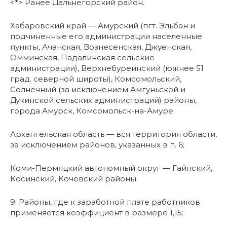
<*> Ранее Дальнегорский район.
Хабаровский край — Амурский (пгт. Эльбан и
подчиненные его администрации населенные
пункты, Ачанская, Вознесенская, Джуенская,
Омминская, Падалинская сельские
администрации), Верхнебуреинский (южнее 51
град. северной широты), Комсомольский,
Солнечный (за исключением Амгуньской и
Дукинской сельских администраций) районы,
города Амурск, Комсомольск-на-Амуре;
Архангельская область — вся территория области,
за исключением районов, указанных в п. 6;
Коми-Пермяцкий автономный округ — Гайнский,
Косинский, Кочевский районы.
9. Районы, где к заработной плате работников
применяется коэффициент в размере 1,15: