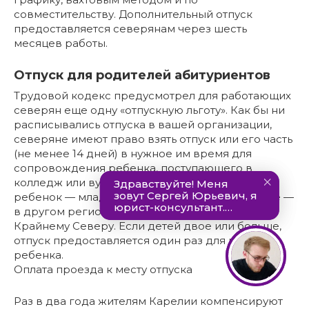
совместительству. Дополнительный отпуск
предоставляется северянам через шесть
месяцев работы.
Отпуск для родителей абитуриентов
Трудовой кодекс предусмотрел для работающих
северян еще одну «отпускную льготу». Как бы ни
расписывались отпуска в вашей организации,
северяне имеют право взять отпуск или его часть
(не менее 14 дней) в нужное им время для
сопровождения ребенка, поступающего в
колледж или вуз. Правда, при условии, что
ребенок — младше 18 лет, а учебное заведение —
в другом регионе, не имеющем отношения к
Крайнему Северу. Если детей двое или больше,
отпуск предоставляется один раз для каждого
ребенка.
Оплата проезда к месту отпуска
Раз в два года жителям Карелии компенсируют