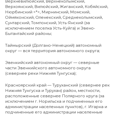
Верхневилюйский, Верхнеколымский,
Верхоянский, Вилюйский, Жиганский, Кобяйский,
Нюрбинский <*>, Мирнинский, Момский,
Оймяконский, Оленекский, Среднеколымский,
Сунтарский, Томпонский, Усть-Янский (за
исключением поселка Усть-Куйга) и Эвено-
Бытантайский районы;
Таймырский (Долгано-Ненецкий) автономный
округ — вся территория автономного округа;
Эвенкийский автономный округ — северные
части Эвенкийского автономного округа
(севернее реки Нижняя Тунгуска);
Красноярский край — Туруханский (севернее рек
Нижняя Тунгуска и Турухан) район, местности,
расположенные севернее Полярного круга (за
исключением г. Норильска и подчиненных его
администрации населенных пунктов), г. Игарка и
подчиненные его администрации населенные