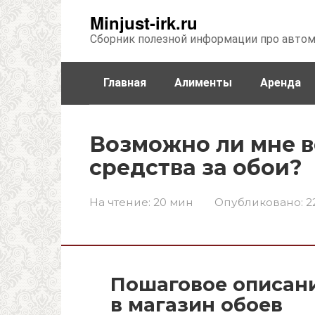
Перейти
Minjust-irk.ru
к
Сборник полезной информации про авто
контенту
Главная
Алименты
Аренда
Недвижимость
Прочее
Стра
Возможно ли мне 
средства за обои?
На чтение:
20 мин
Опубликовано:
2
Пошаговое описани
в магазин обоев