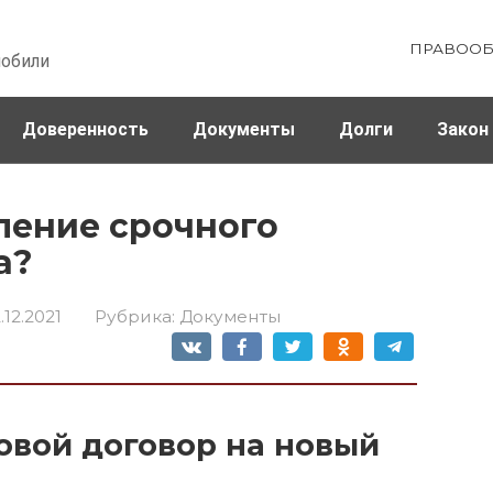
ПРАВООБ
мобили
Доверенность
Документы
Долги
Закон
ховка
Штрафы и налоги
ление срочного
а?
.12.2021
Рубрика:
Документы
овой договор на новый