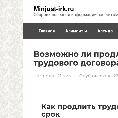
Перейти
Minjust-irk.ru
к
Сборник полезной информации про авто
контенту
Главная
Алименты
Аренда
Недвижимость
Прочее
Стра
Возможно ли прод
трудового договор
На чтение:
21 мин
Опубликовано:
22
Как продлить труд
срок