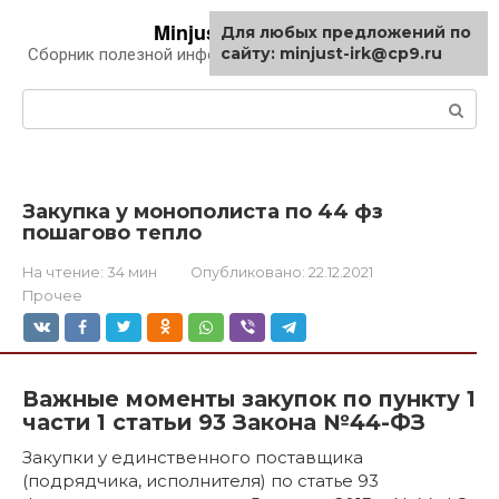
Перейти
Minjust-irk.ru
Для любых предложений по
к
сайту: minjust-irk@cp9.ru
Сборник полезной информации про автомобили
контенту
Поиск:
Закупка у монополиста по 44 фз
пошагово тепло
На чтение:
34 мин
Опубликовано:
22.12.2021
Прочее
Важные моменты закупок по пункту 1
части 1 статьи 93 Закона №44-ФЗ
Закупки у единственного поставщика
(подрядчика, исполнителя) по статье 93