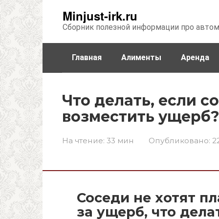
Перейти
Minjust-irk.ru
к
Сборник полезной информации про авто
контенту
Главная
Алименты
Аренда
Недвижимость
Прочее
Стра
Что делать, если с
возместить ущерб
На чтение:
33 мин
Опубликовано:
2
Соседи не хотят п
за ущерб, что дела