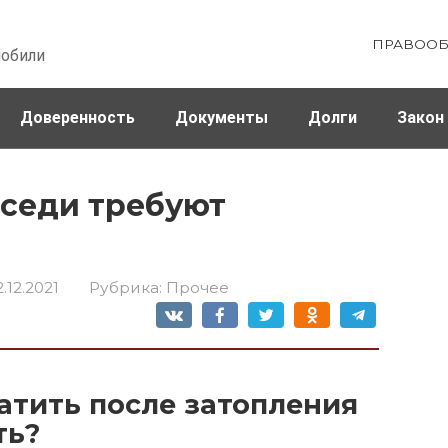
ПРАВООБ
мобили
Доверенность
Документы
Долги
Закон
ховка
Штрафы и налоги
оседи требуют
?
2.12.2021
Рубрика:
Прочее
латить после затопления
ть?