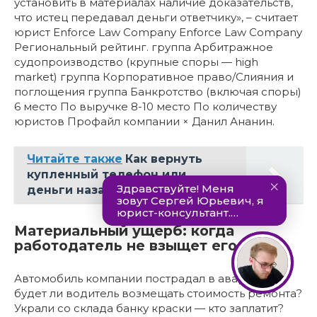
установить в материалах наличие доказательств,
что истец передавал деньги ответчику», – считает
юрист Enforce Law Company Enforce Law Company
Региональный рейтинг. группа Арбитражное
судопроизводство (крупные споры — high
market) группа Корпоративное право/Слияния и
поглощения группа Банкротство (включая споры)
6 место По выручке 8-10 место По количеству
юристов Профайл компании × Данил Ананин.
Читайте также
Как вернуть
купленный телефон или
деньги назад?
Материальный ущерб: когда
работодатель не взыщет его с вас
Автомобиль компании пострадал в аварии —
будет ли водитель возмещать стоимость ремонта?
Украли со склада банку краски — кто заплатит?