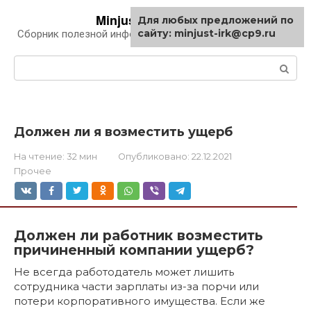
Перейти
Minjust-irk.ru
Для любых предложений по
к
сайту: minjust-irk@cp9.ru
Сборник полезной информации про автомобили
контенту
Поиск:
Должен ли я возместить ущерб
На чтение:
32 мин
Опубликовано:
22.12.2021
Прочее
Должен ли работник возместить
причиненный компании ущерб?
Не всегда работодатель может лишить
сотрудника части зарплаты из-за порчи или
потери корпоративного имущества. Если же