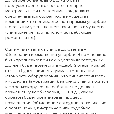
договоре обязательно должно быть
предусмотрено: что является товарно-
материальными ценностями, как должна
обеспечиваться сохранность имущества
компании, что понимается под прямым ущербом
и реальным уменьшением наличного имущества
(уничтожение, порча, поломка, требующая
ремонта, и т.д.).
Одним из главных пунктов документа –
«Основания возмещения ущерба». В нем должно
быть прописано: при каких условиях сотрудник
должен будет возместить ущерб (потеря, кража),
от чего будет зависеть сумма компенсации
(стоимость оборудования), что снизит стоимость
имущества (амортизация), какие случаи относятся
к форс-мажору, когда работник не должен
возмещать ущерб (авария, ЧП и т.д.), каким
образом будет организован процесс
возмещения (объяснение сотрудника, заявление
о возмещении, внутреннее или судебное
урегулирование в случае отказа сотрудника,