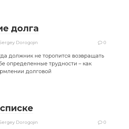
ие долга
Sergey Dorogojin
0
гда должник не торопится возвращать
ебе определенные трудности – как
формлении долговой
асписке
Sergey Dorogojin
0