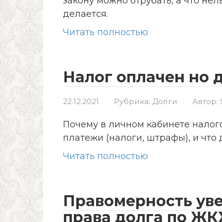
закону можно отрубать, а что нел
делается.
Читать полностью
Налог оплачен но д
22.12.2021
Рубрика:
Долги
Автор:
Почему в личном кабинете нало
платежи (налоги, штрафы), и что 
Читать полностью
Правомерность уве
права долга по ЖК