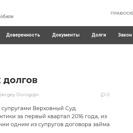
ПРАВООБ
мобили
Доверенность
Документы
Долги
Закон
ховка
Штрафы и налоги
 долгов
Sergey Dorogojin
0
 супругами Верховный Суд
тики за первый квартал 2016 года, из
нии одним из супругов договора займа