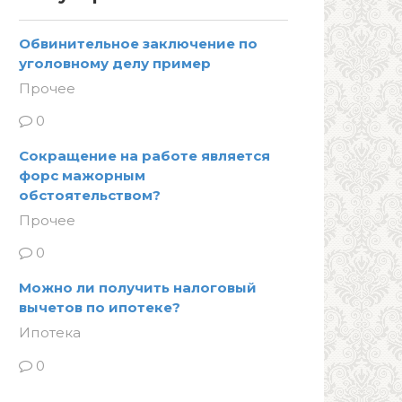
Обвинительное заключение по
уголовному делу пример
Прочее
0
Сокращение на работе является
форс мажорным
обстоятельством?
Прочее
0
Можно ли получить налоговый
вычетов по ипотеке?
Ипотека
0