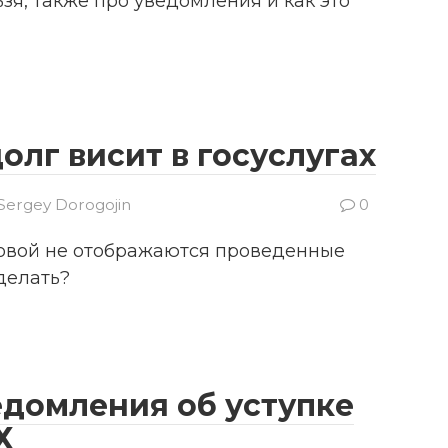
ьзя, также про уведомления и как это
олг висит в госуслугах
Sergey Dorogojin
0
говой не отображаются проведенные
делать?
домления об уступке
Х