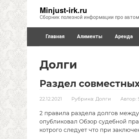
Перейти
Minjust-irk.ru
к
Сборник полезной информации про авто
контенту
Главная
Алименты
Аренда
Недвижимость
Прочее
Стра
Долги
Раздел совместных
22.12.2021
Рубрика:
Долги
Автор:
2 правила раздела долгов между
опубликовал Обзор судебной прак
котрого следует что при заключе