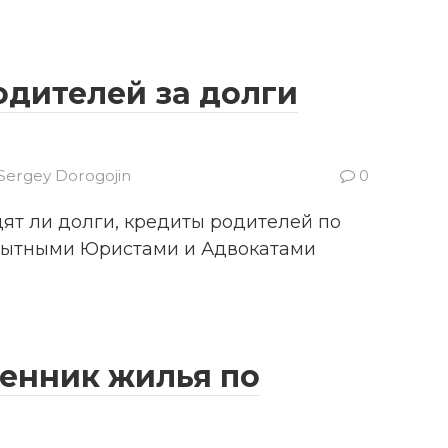
одителей за долги
Sergey Dorogojin
0
ят ли долги, кредиты родителей по
опытными Юристами и Адвокатами
венник жилья по