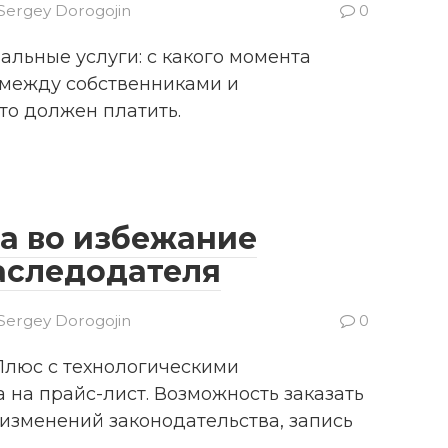
Sergey Dorogojin
0
альные услуги: с какого момента
у между собственниками и
то должен платить.
ва во избежание
аследодателя
Sergey Dorogojin
0
Плюс с технологическими
 на прайс-лист. Возможность заказать
зменений законодательства, запись