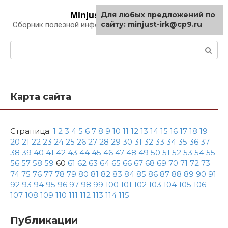
Перейти
Minjust-irk.ru
Для любых предложений по
к
сайту: minjust-irk@cp9.ru
Сборник полезной информации про автомобили
контенту
Поиск:
Карта сайта
Страница:
1
2
3
4
5
6
7
8
9
10
11
12
13
14
15
16
17
18
19
20
21
22
23
24
25
26
27
28
29
30
31
32
33
34
35
36
37
38
39
40
41
42
43
44
45
46
47
48
49
50
51
52
53
54
55
56
57
58
59
60
61
62
63
64
65
66
67
68
69
70
71
72
73
74
75
76
77
78
79
80
81
82
83
84
85
86
87
88
89
90
91
92
93
94
95
96
97
98
99
100
101
102
103
104
105
106
107
108
109
110
111
112
113
114
115
Публикации