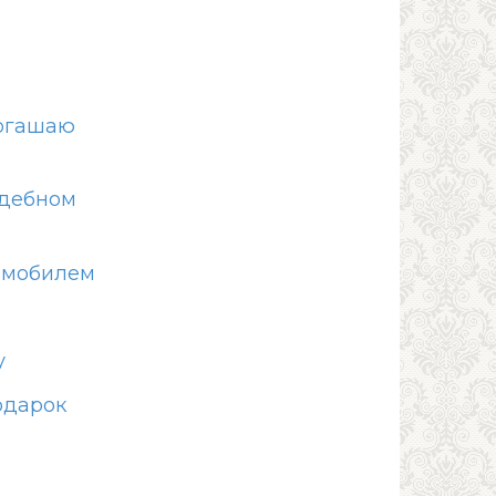
погашаю
удебном
омобилем
у
одарок