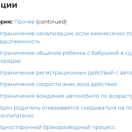
ации
рия:
Прочее
(continued)
Ограничение канализации, если ежемесячно 
задолженность
Ограничение общения ребенка с бабушкой в с
порядке
Ограничение регистрационных действий с авт
Ограничение скорости знак зона действия
Ограничения вождения автомобиля по возраст
Один родитель отказывается скидываться на п
воспитателю
Односторонний бракоразводный процесс