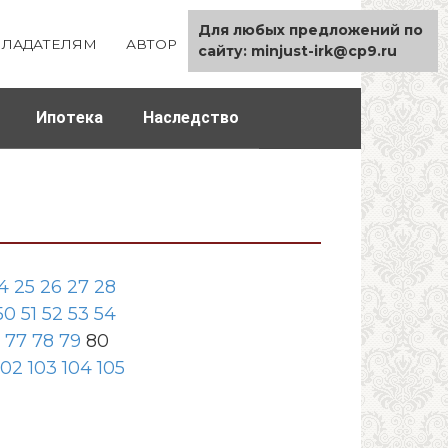
Для любых предложений по
ЛАДАТЕЛЯМ
АВТОР
КАРТА САЙТА
сайту: minjust-irk@cp9.ru
Ипотека
Наследство
4
25
26
27
28
50
51
52
53
54
77
78
79
80
102
103
104
105