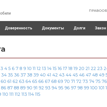
ПРАВООБ
мобили
Доверенность
Документы
Долги
Закон
ховка
Штрафы и налоги
та
3
4
5
6
7
8
9
10
11
12
13
14
15
16
17
18
19
20
21
22
23
2
34
35
36
37
38
39
40
41
42
43
44
45
46
47
48
49
60
61
62
63
64
65
66
67
68
69
70
71
72
73
74
75
76
86
87
88
89
90
91
92
93
94
95
96
97
98
99
100
101
9
110
111
112
113
114
115