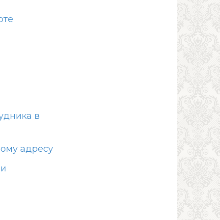
рте
удника в
ному адресу
ли