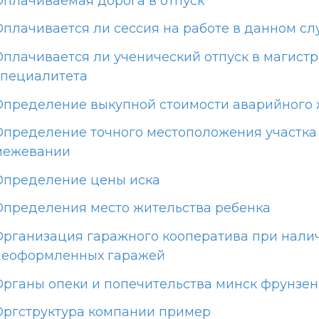
Оплачиваемая дорога в отпуск
Оплачивается ли сессия на работе в данном сл
Оплачивается ли ученический отпуск в магистр
специалитета
Определение выкупной стоимости аварийного
Определение точного местоположения участка
межевании
Определение цены иска
Определения место жительства ребенка
Организация гаражного кооператива при нали
неоформленных гаражей
Органы опеки и попечительства минск фрунзен
Оргструктура компании пример