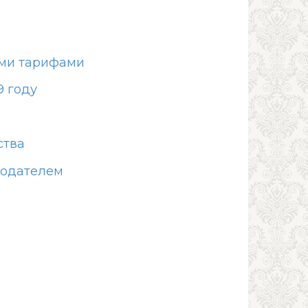
ыми тарифами
9 году
ства
тодателем