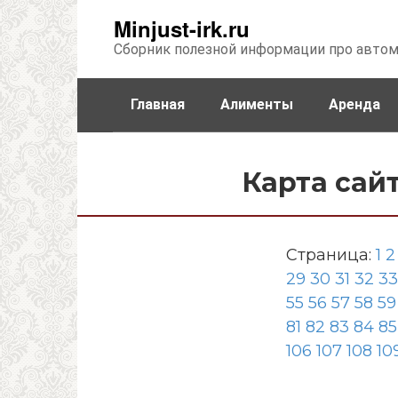
Перейти
Minjust-irk.ru
к
Сборник полезной информации про авто
контенту
Главная
Алименты
Аренда
Недвижимость
Прочее
Стра
Карта сай
Страница:
1
2
29
30
31
32
33
55
56
57
58
59
81
82
83
84
85
106
107
108
10