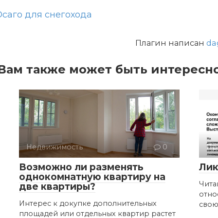
Осаго для снегохода
Плагин написан
da
Вам также может быть интересн
Недвижимость
0
Пр
Возможно ли разменять
Лик
однокомнатную квартиру на
Чита
две квартиры?
отно
Интерес к докупке дополнительных
свою
площадей или отдельных квартир растет