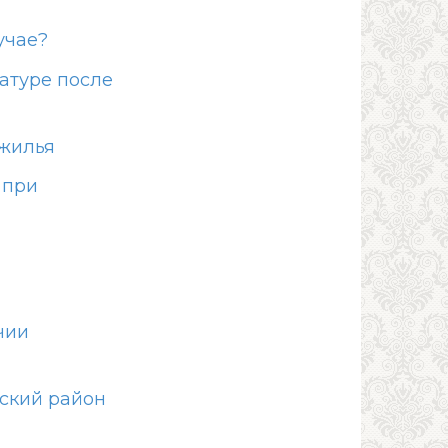
учае?
атуре после
 жилья
 при
чии
ский район