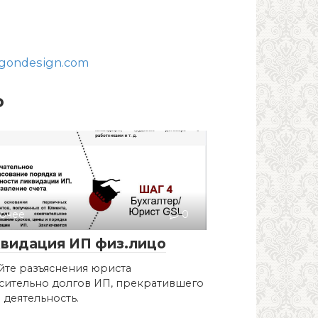
gondesign.com
о
очее
0
видация ИП физ.лицо
йте разъяснения юриста
сительно долгов ИП, прекратившего
 деятельность.