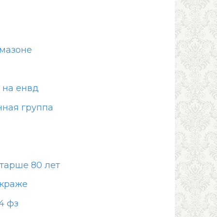
мазоне
 на енвд
нная группа
тарше 80 лет
 краже
4 фз