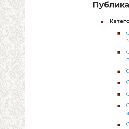
Публик
Катего