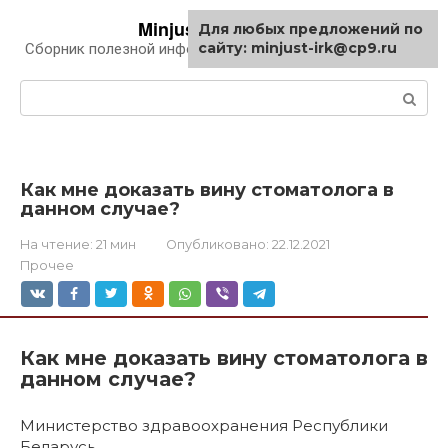
Перейти
Minjust-irk.ru
Для любых предложений по
к
сайту: minjust-irk@cp9.ru
Сборник полезной информации про автомобили
контенту
Поиск:
Как мне доказать вину стоматолога в
данном случае?
На чтение:
21 мин
Опубликовано:
22.12.2021
Прочее
Как мне доказать вину стоматолога в
данном случае?
Министерство здравоохранения Республики
Беларусь