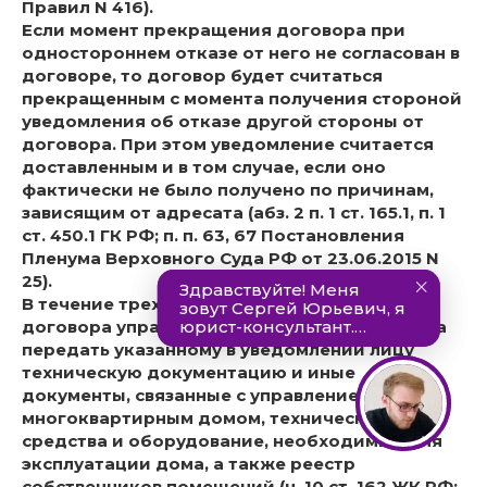
Правил N 416).
Если момент прекращения договора при
одностороннем отказе от него не согласован в
договоре, то договор будет считаться
прекращенным с момента получения стороной
уведомления об отказе другой стороны от
договора. При этом уведомление считается
доставленным и в том случае, если оно
фактически не было получено по причинам,
зависящим от адресата (абз. 2 п. 1 ст. 165.1, п. 1
ст. 450.1 ГК РФ; п. п. 63, 67 Постановления
Пленума Верховного Суда РФ от 23.06.2015 N
25).
В течение трех дней со дня прекращения
договора управляющая организация должна
передать указанному в уведомлении лицу
техническую документацию и иные
документы, связанные с управлением
многоквартирным домом, технические
средства и оборудование, необходимые для
эксплуатации дома, а также реестр
собственников помещений (ч. 10 ст. 162 ЖК РФ;