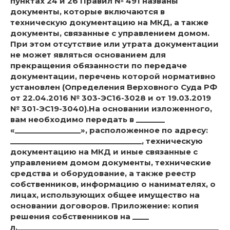
пунктах 24 и 26 Правил № 491 названы
документы, которые включаются в
техническую документацию на МКД, а также
документы, связанные с управлением домом.
При этом отсутствие или утрата документации
не может являться основанием для
прекращения обязанности по передаче
документации, перечень которой нормативно
установлен (Определения Верховного Суда РФ
от 22.04.2016 № 303-ЭС16-3028 и от 19.03.2019
№ 301-ЭС19-3040).На основании изложенного,
вам необходимо передать в _______
«________________», расположенное по адресу:
________________________________, техническую
документацию на МКД и иные связанные с
управлением домом документы, технические
средства и оборудование, а также реестр
собственников, информацию о нанимателях, о
лицах, использующих общее имущество на
основании договоров. Приложение: копия
решения собственников на ____
л._________________________________________________