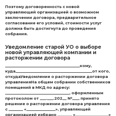
Поэтому договоренность с новой
управляющей организацией о возможном
заключении договора, предварительное
согласование его условий, стоимости услуг
должна быть достигнута до проведения
собрания.
Уведомление старой УО о выборе
новой управляющей компании и
расторжении договора
____________________________________кому,
куда_____________________________________от кого,
откудаУведомление о расторжении договора
управленияНа общем собрании собственников
помещений в МКД по адресу:
_______________________________, оформленным
протоколом от ___.___.202__ №___, принято
решение о расторжении договора управления
с _______ «______________», управляющей
организацией избрано _______ «________________»