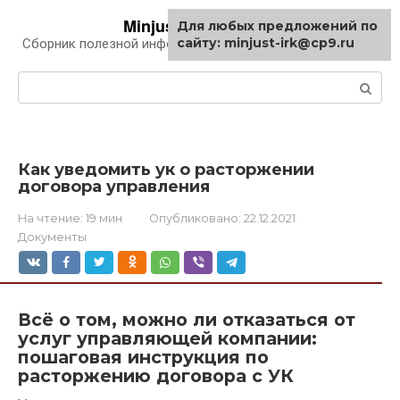
Перейти
Minjust-irk.ru
Для любых предложений по
к
сайту: minjust-irk@cp9.ru
Сборник полезной информации про автомобили
контенту
Поиск:
Как уведомить ук о расторжении
договора управления
На чтение:
19 мин
Опубликовано:
22.12.2021
Документы
Всё о том, можно ли отказаться от
услуг управляющей компании:
пошаговая инструкция по
расторжению договора с УК