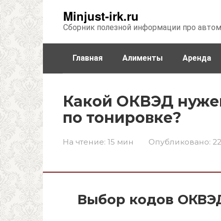
Перейти
Minjust-irk.ru
к
Сборник полезной информации про авто
контенту
Главная
Алименты
Аренда
Недвижимость
Прочее
Стра
Какой ОКВЭД нуже
по тонировке?
На чтение:
15 мин
Опубликовано:
22
Выбор кодов ОКВЭД