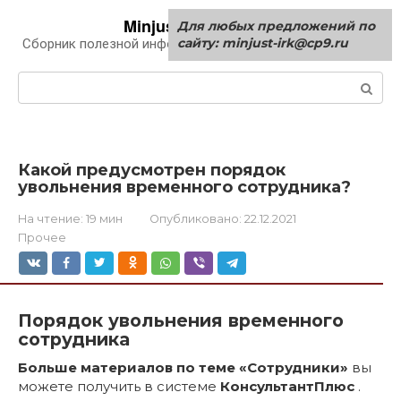
Перейти
Minjust-irk.ru
Для любых предложений по
к
сайту: minjust-irk@cp9.ru
Сборник полезной информации про автомобили
контенту
Поиск:
Какой предусмотрен порядок
увольнения временного сотрудника?
На чтение:
19 мин
Опубликовано:
22.12.2021
Прочее
Порядок увольнения временного
сотрудника
Больше материалов по теме «Сотрудники»
вы
можете получить в системе
КонсультантПлюс
.