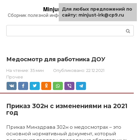
Перейти
Minjust-irk.ru
Для любых предложений по
к
сайту: minjust-irk@cp9.ru
Сборник полезной информации про автомобили
контенту
Поиск:
Медосмотр для работника ДОУ
На чтение:
35 мин
Опубликовано:
22.12.2021
Прочее
Приказ 302н с изменениями на 2021
год
Приказ Минздрава 302н о медосмотрах – это
основной нормативный документ, который