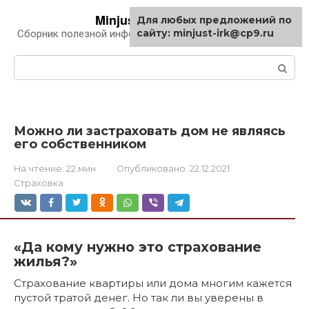
Перейти
Minjust-irk.ru
Для любых предложений по
к
сайту: minjust-irk@cp9.ru
Сборник полезной информации про автомобили
контенту
Поиск:
Можно ли застраховать дом не являясь
его собственником
На чтение:
22 мин
Опубликовано:
22.12.2021
Страховка
«Да кому нужно это страхование
жилья?»
Страхование квартиры или дома многим кажется
пустой тратой денег. Но так ли вы уверены в