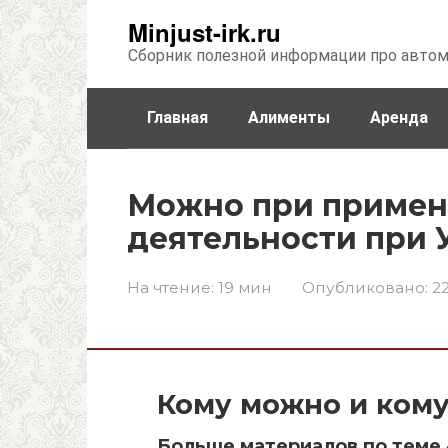
Перейти
Minjust-irk.ru
к
Сборник полезной информации про авто
контенту
Главная
Алименты
Аренда
Недвижимость
Прочее
Стра
Можно при примен
деятельности при 
На чтение:
19 мин
Опубликовано:
22
Кому можно и кому
Больше материалов по теме