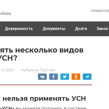
ПРАВООБ
мобили
Доверенность
Документы
Долги
Закон
ховка
Штрафы и налоги
ять несколько видов
УСН?
.12.2021
Рубрика:
Прочее
 нельзя применять УСН
 «УСН»
вы можете получить в системе