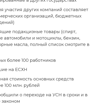
ированные в других государствах
ля участия других компаний составляет
ммерческих организаций, бюджетных
дений)
ящие подакцизные товары (спирт,
ые автомобили и мотоциклы, бензин,
орные масла, полный список смотрите в
рых более 100 работников
шие на ЕСХН
чная стоимость основных средств
е 100 млн. рублей
ообщили о переходе на УСН в сроки и в
е законом