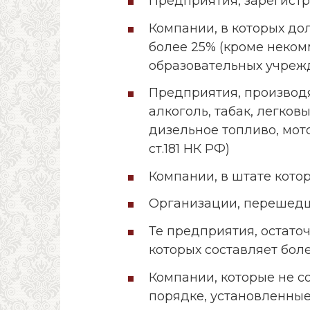
Предприятия, зарегистр
Компании, в которых до
более 25% (кроме неко
образовательных учреж
Предприятия, производ
алкоголь, табак, легков
дизельное топливо, мот
ст.181 НК РФ)
Компании, в штате кото
Организации, перешед
Те предприятия, остато
которых составляет боле
Компании, которые не с
порядке, установленны