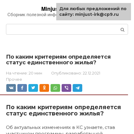
Перейти
Minjust-irk.ru
Для любых предложений по
к
сайту: minjust-irk@cp9.ru
Сборник полезной информации про автомобили
контенту
Поиск:
По каким критериям определяется
статус единственного жилья?
На чтение:
20 мин
Опубликовано:
22.12.2021
Прочее
По каким критериям определяется
статус единственного жилья?
Об актуальных изменениях в КС узнаете, став
участником программы, разработанной