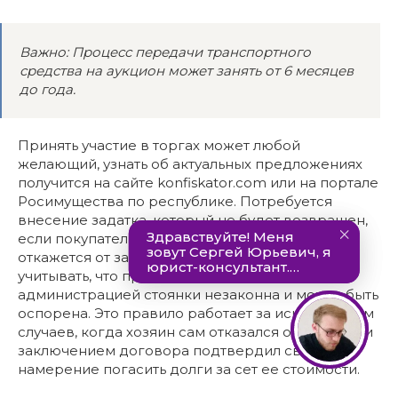
Важно: Процесс передачи транспортного
средства на аукцион может занять от 6 месяцев
до года.
Принять участие в торгах может любой
желающий, узнать об актуальных предложениях
получится на сайте konfiskator.com или на портале
Росимущества по республике. Потребуется
внесение задатка, который не будет возвращен,
если покупатель, ставший победителем,
откажется от заключения сделки. Следует
учитывать, что продажа авто напрямую
администрацией стоянки незаконна и может быть
оспорена. Это правило работает за исключением
случаев, когда хозяин сам отказался от машины и
заключением договора подтвердил свое
намерение погасить долги за сет ее стоимости.