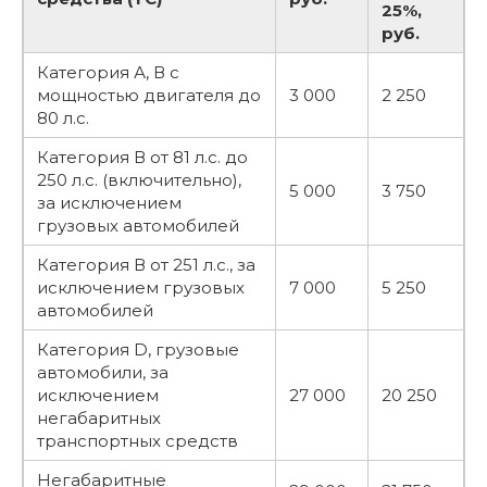
25%,
руб.
Категория А, В с
мощностью двигателя до
3 000
2 250
80 л.с.
Категория В от 81 л.с. до
250 л.с. (включительно),
5 000
3 750
за исключением
грузовых автомобилей
Категория В от 251 л.с., за
исключением грузовых
7 000
5 250
автомобилей
Категория D, грузовые
автомобили, за
исключением
27 000
20 250
негабаритных
транспортных средств
Негабаритные