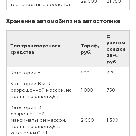
29 000
21 750
транспортные средства
Хранение автомобиля на автостоянке
С
учетом
Тип транспортного
Тариф,
скидки
средства
руб.
25%,
руб.
Категория А
500
375
Категории В и D
разрешенной массой, не
1 000
750
превышающей 3,5 т.
Категория D
разрешенной
максимальной массой,
2 000
1 500
превышающей 3,5 т,
категории C и E