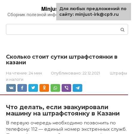
Перейти
Minjust-irk.ru
Для любых предложений по
к
сайту: minjust-irk@cp9.ru
Сборник полезной информации про автомобили
контенту
Поиск:
Сколько стоит сутки штрафстоянки в
казани
На чтение:
24 мин
Опубликовано:
22.12.2021
Штрафы
и налоги
Что делать, если эвакуировали
машину на штрафстоянку в Казани
В первую очередь необходимо позвонить по
телефону: 112 — единый номер экстренных служб.