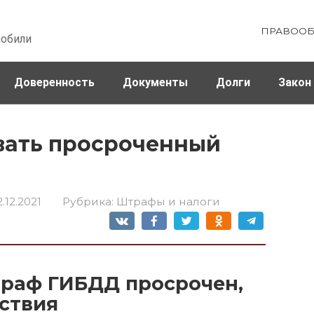
ПРАВООБ
мобили
Доверенность
Документы
Долги
Закон
ховка
Штрафы и налоги
вать просроченный
2.12.2021
Рубрика:
Штрафы и налоги
траф ГИБДД просрочен,
ствия