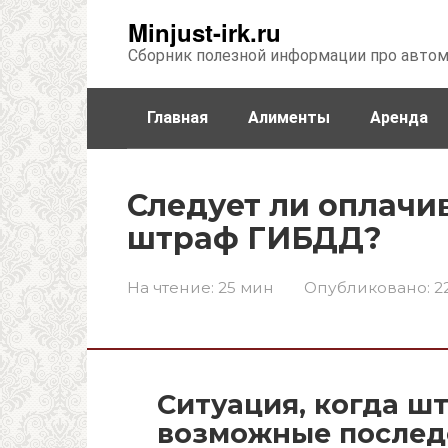
Перейти
Minjust-irk.ru
к
Сборник полезной информации про авто
контенту
Главная
Алименты
Аренда
Недвижимость
Прочее
Стра
Следует ли оплачи
штраф ГИБДД?
На чтение:
25 мин
Опубликовано:
2
Ситуация, когда ш
возможные послед