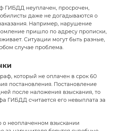
аф ГИБДД неуплачен, просрочен,
омобилисты даже не догадываются о
наказания. Например, нарушение
домление пришло по адресу прописки,
живает. Ситуации могут быть разные,
юбом случае проблема.
чки
аф, который не оплачен в срок 60
вия постановления. Постановление
 дней после наложения взыскания, то
фа ГИБДД считается его невыплата за
ло о неоплаченном взыскании
чае за нарушителя берутся судебные