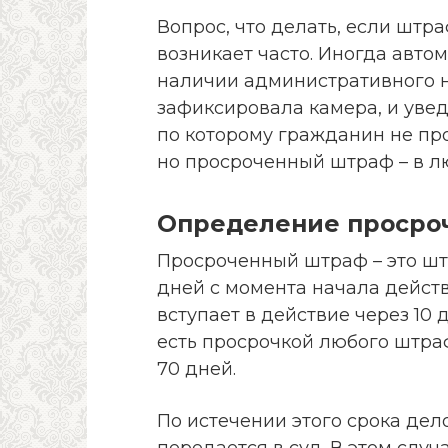
Вопрос, что делать, если штр
возникает часто. Иногда авт
наличии административного 
зафиксировала камера, и уве
по которому гражданин не про
но просроченный штраф – в л
Определение просро
Просроченный штраф – это штр
дней с момента начала дейст
вступает в действие через 10
есть просрочкой любого штра
70 дней.
По истечении этого срока де
передается в суд. В этом слу