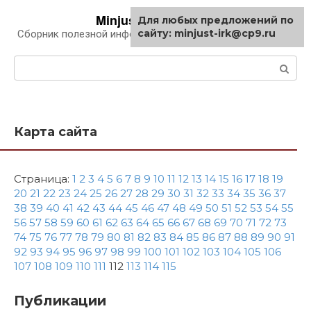
Перейти
Minjust-irk.ru
Для любых предложений по
к
сайту: minjust-irk@cp9.ru
Сборник полезной информации про автомобили
контенту
Поиск:
Карта сайта
Страница:
1
2
3
4
5
6
7
8
9
10
11
12
13
14
15
16
17
18
19
20
21
22
23
24
25
26
27
28
29
30
31
32
33
34
35
36
37
38
39
40
41
42
43
44
45
46
47
48
49
50
51
52
53
54
55
56
57
58
59
60
61
62
63
64
65
66
67
68
69
70
71
72
73
74
75
76
77
78
79
80
81
82
83
84
85
86
87
88
89
90
91
92
93
94
95
96
97
98
99
100
101
102
103
104
105
106
107
108
109
110
111
112
113
114
115
Публикации