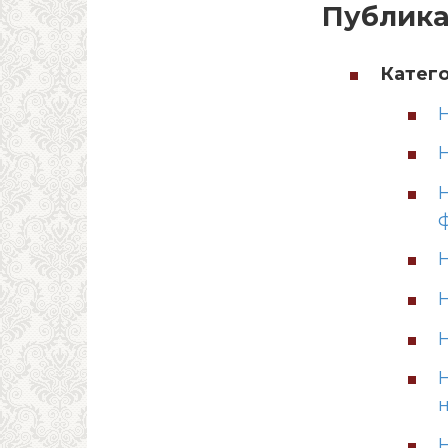
Публик
Катего