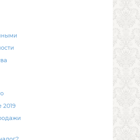
ичными
мости
тва
то
 2019
продажи
налог?