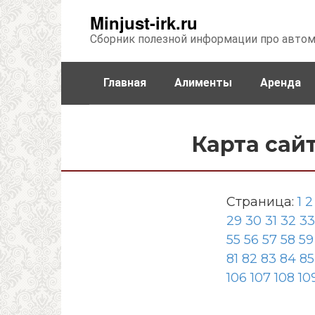
Перейти
Minjust-irk.ru
к
Сборник полезной информации про авто
контенту
Главная
Алименты
Аренда
Недвижимость
Прочее
Стра
Карта сай
Страница:
1
2
29
30
31
32
33
55
56
57
58
59
81
82
83
84
85
106
107
108
10