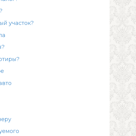
?
ый участок?
ла
я?
артиры?
ре
авто
неру
уемого