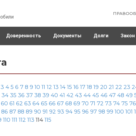
ПРАВООБ
мобили
Доверенность
Документы
Долги
Закон
ховка
Штрафы и налоги
та
3
4
5
6
7
8
9
10
11
12
13
14
15
16
17
18
19
20
21
22
23
2
34
35
36
37
38
39
40
41
42
43
44
45
46
47
48
49
60
61
62
63
64
65
66
67
68
69
70
71
72
73
74
75
76
86
87
88
89
90
91
92
93
94
95
96
97
98
99
100
101
9
110
111
112
113
114
115