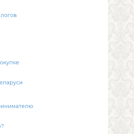
алогов
покупке
Беларуси
ринимателю
о?