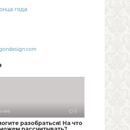
онца года
gondesign.com
о
очее
0
огите разобраться! На что
можем рассчитывать?