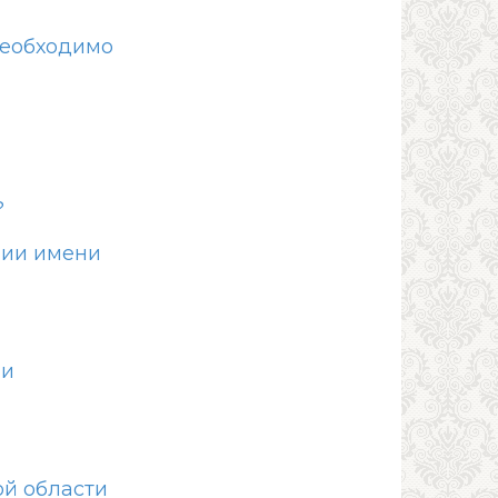
необходимо
?
лии имени
 и
ой области