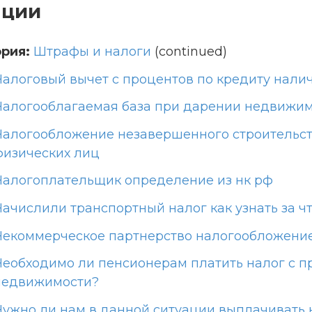
ации
рия:
Штрафы и налоги
(continued)
Налоговый вычет с процентов по кредиту нал
Налогооблагаемая база при дарении недвижи
Налогообложение незавершенного строительс
физических лиц
Налогоплательщик определение из нк рф
Начислили транспортный налог как узнать за ч
Некоммерческое партнерство налогообложение
Необходимо ли пенсионерам платить налог с 
недвижимости?
Нужно ли нам в данной ситуации выплачивать 