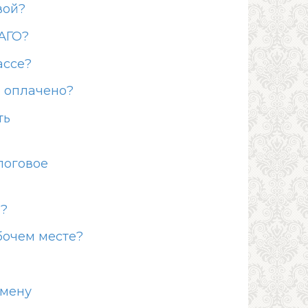
вой?
АГО?
ассе?
о оплачено?
ть
логовое
и?
очем месте?
смену