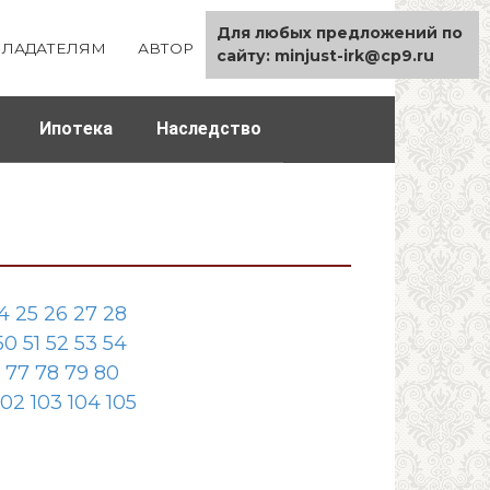
Для любых предложений по
ЛАДАТЕЛЯМ
АВТОР
КАРТА САЙТА
сайту: minjust-irk@cp9.ru
Ипотека
Наследство
4
25
26
27
28
50
51
52
53
54
77
78
79
80
102
103
104
105