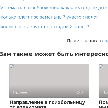
Система налогообложения какая выгоднее до к
Сколько платят за земельный участок налог
Сколько составляет подоходный налог?
Плагин написан
da
Вам также может быть интересн
Прочее
0
Пр
Направление в психбольницу
Пом
от военкомата
мы 