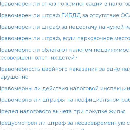
Правомерен ли отказ по компенсации в налого
Правомерен ли штраф ГИБДД за отсутствие ОС
Правомерен ли штраф за недостачу на чужой к
Правомерен ли штраф, если парковочное мест
Правомерно ли облагают налогом недвижимос
несовершеннолетних детей?
Правомерность двойного наказания за одно на
нарушение
Правомерны ли действия налоговой инспекци
Правомерны ли штрафы на неофициальном раб
Предел налогового вычета при покупке жилья
Предусмотрен ли штраф за несвоевременную 