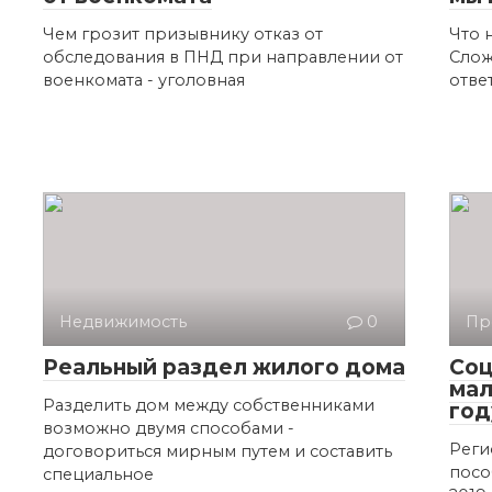
Чем грозит призывнику отказ от
Что 
обследования в ПНД при направлении от
Слож
военкомата - уголовная
отве
Недвижимость
0
Пр
Реальный раздел жилого дома
Соц
мал
Разделить дом между собственниками
год
возможно двумя способами -
Реги
договориться мирным путем и составить
посо
специальное