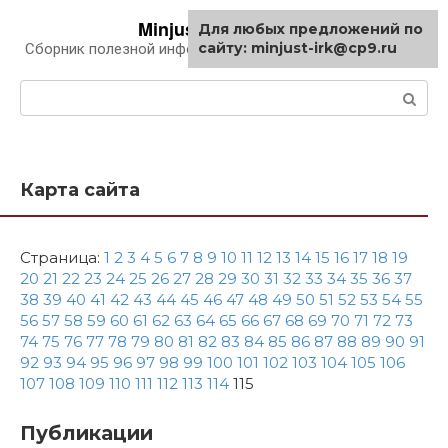
Перейти
Minjust-irk.ru
Для любых предложений по
к
сайту: minjust-irk@cp9.ru
Сборник полезной информации про автомобили
контенту
Поиск:
Карта сайта
Страница:
1
2
3
4
5
6
7
8
9
10
11
12
13
14
15
16
17
18
19
20
21
22
23
24
25
26
27
28
29
30
31
32
33
34
35
36
37
38
39
40
41
42
43
44
45
46
47
48
49
50
51
52
53
54
55
56
57
58
59
60
61
62
63
64
65
66
67
68
69
70
71
72
73
74
75
76
77
78
79
80
81
82
83
84
85
86
87
88
89
90
91
92
93
94
95
96
97
98
99
100
101
102
103
104
105
106
107
108
109
110
111
112
113
114
115
Публикации