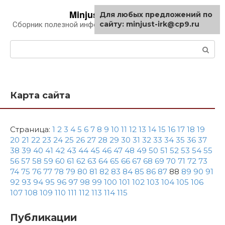
Перейти
Minjust-irk.ru
Для любых предложений по
к
сайту: minjust-irk@cp9.ru
Сборник полезной информации про автомобили
контенту
Поиск:
Карта сайта
Страница:
1
2
3
4
5
6
7
8
9
10
11
12
13
14
15
16
17
18
19
20
21
22
23
24
25
26
27
28
29
30
31
32
33
34
35
36
37
38
39
40
41
42
43
44
45
46
47
48
49
50
51
52
53
54
55
56
57
58
59
60
61
62
63
64
65
66
67
68
69
70
71
72
73
74
75
76
77
78
79
80
81
82
83
84
85
86
87
88
89
90
91
92
93
94
95
96
97
98
99
100
101
102
103
104
105
106
107
108
109
110
111
112
113
114
115
Публикации