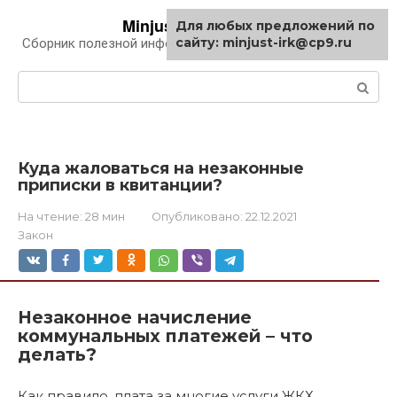
Перейти
Minjust-irk.ru
Для любых предложений по
к
сайту: minjust-irk@cp9.ru
Сборник полезной информации про автомобили
контенту
Поиск:
Куда жаловаться на незаконные
приписки в квитанции?
На чтение:
28 мин
Опубликовано:
22.12.2021
Закон
Незаконное начисление
коммунальных платежей – что
делать?
Как правило, плата за многие услуги ЖКХ