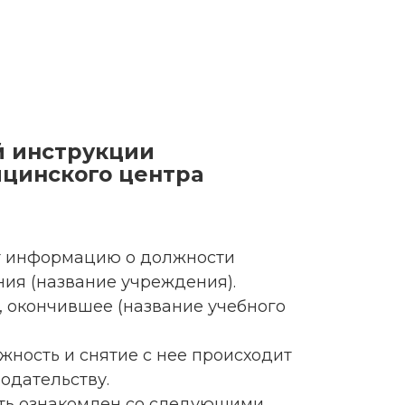
й инструкции
цинского центра
ит информацию о должности
ия (название учреждения).
о, окончившее (название учебного
лжность и снятие с нее происходит
одательству.
ыть ознакомлен со следующими