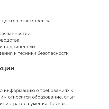
центра ответствен за:
обязанностей.
оводства.
ти подчиненных.
ения и техники безопасности.
кции
сю информацию о требованиях к
им относятся образование, опыт
нистратора умения. Так как