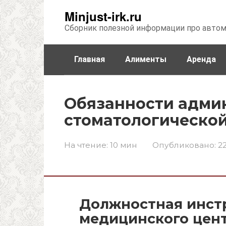
Перейти
Minjust-irk.ru
к
Сборник полезной информации про авто
контенту
Главная
Алименты
Аренда
Недвижимость
Прочее
Стра
Обязанности адми
стоматологическо
На чтение:
10 мин
Опубликовано:
22
Должностная инст
медицинского цен