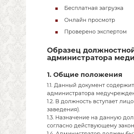
Бесплатная загрузка
Онлайн просмотр
Проверено экспертом
Образец должностно
администратора меди
1. Общие положения
1.1. Данный документ содерж
администратора медучрежден
1.2. В должность вступает лиц
заведения).
1.3. Назначение на данную до
согласно действующему закон
1.4. Администратор должен б