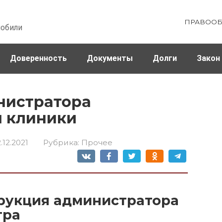
ПРАВООБ
мобили
Доверенность
Документы
Долги
Закон
ховка
Штрафы и налоги
нистратора
й клиники
.12.2021
Рубрика:
Прочее
рукция администратора
тра