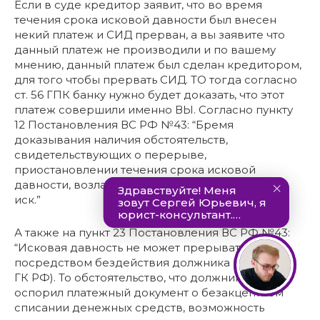
Если в суде кредитор заявит, что во время
течения срока исковой давности был внесен
некий платеж и СИД прерван, а вы заявите что
данный платеж не производили и по вашему
мнению, данный платеж был сделан кредитором,
для того чтобы прервать СИД. ТО тогда согласно
ст. 56 ГПК банку нужно будет доказать, что этот
платеж совершили именно ВЫ. Согласно пункту
12 Постановления ВС РФ №43: “Бремя
доказывания наличия обстоятельств,
свидетельствующих о перерыве,
приостановлении течения срока исковой
давности, возлагается на лицо, предъявившее
иск.”
А также на пункт 23 Постановления ВС РФ №43:
“Исковая давность не может прерываться
посредством бездействия должника (статья 203
ГК РФ). То обстоятельство, что должник не
оспорил платежный документ о безакцептном
списании денежных средств, возможность