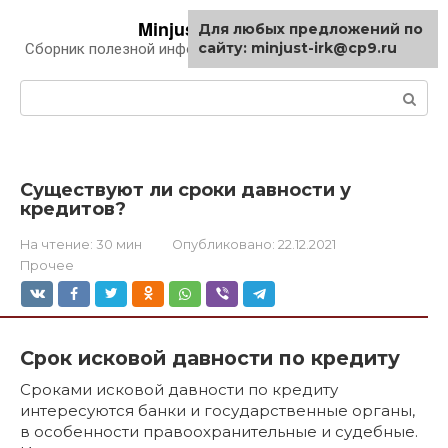
Перейти
Minjust-irk.ru
Для любых предложений по
к
сайту: minjust-irk@cp9.ru
Сборник полезной информации про автомобили
контенту
Поиск:
Существуют ли сроки давности у
кредитов?
На чтение:
30 мин
Опубликовано:
22.12.2021
Прочее
Срок исковой давности по кредиту
Сроками исковой давности по кредиту
интересуются банки и государственные органы,
в особенности правоохранительные и судебные.