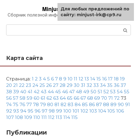
Перейти
Minjust-irk.ru
Для любых предложений по
к
сайту: minjust-irk@cp9.ru
Сборник полезной информации про автомобили
контенту
Поиск:
Карта сайта
Страница:
1
2
3
4
5
6
7
8
9
10
11
12
13
14
15
16
17
18
19
20
21
22
23
24
25
26
27
28
29
30
31
32
33
34
35
36
37
38
39
40
41
42
43
44
45
46
47
48
49
50
51
52
53
54
55
56
57
58
59
60
61
62
63
64
65
66
67
68
69
70
71
72
73
74
75
76
77
78
79
80
81
82
83
84
85
86
87
88
89
90
91
92
93
94
95
96
97
98
99
100
101
102
103
104
105
106
107
108
109
110
111
112
113
114
115
Публикации