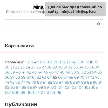
Перейти
Minjust-irk.ru
Для любых предложений по
к
сайту: minjust-irk@cp9.ru
Сборник полезной информации про автомобили
контенту
Поиск:
Карта сайта
Страница:
1
2
3
4
5
6
7
8
9
10
11
12
13
14
15
16
17
18
19
20
21
22
23
24
25
26
27
28
29
30
31
32
33
34
35
36
37
38
39
40
41
42
43
44
45
46
47
48
49
50
51
52
53
54
55
56
57
58
59
60
61
62
63
64
65
66
67
68
69
70
71
72
73
74
75
76
77
78
79
80
81
82
83
84
85
86
87
88
89
90
91
92
93
94
95
96
97
98
99
100
101
102
103
104
105
106
107
108
109
110
111
112
113
114
115
Публикации