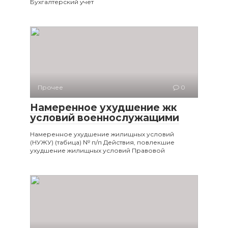
Бухгалтерский учет
Прочее
0
Намеренное ухудшение жк
условий военнослужащими
Намеренное ухудшение жилищных условий
(НУЖУ) (табица) № п/п Действия, повлекшие
ухудшение жилищных условий Правовой