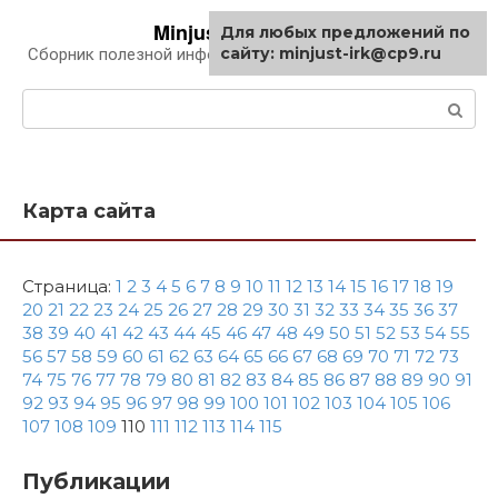
Перейти
Minjust-irk.ru
Для любых предложений по
к
сайту: minjust-irk@cp9.ru
Сборник полезной информации про автомобили
контенту
Поиск:
Карта сайта
Страница:
1
2
3
4
5
6
7
8
9
10
11
12
13
14
15
16
17
18
19
20
21
22
23
24
25
26
27
28
29
30
31
32
33
34
35
36
37
38
39
40
41
42
43
44
45
46
47
48
49
50
51
52
53
54
55
56
57
58
59
60
61
62
63
64
65
66
67
68
69
70
71
72
73
74
75
76
77
78
79
80
81
82
83
84
85
86
87
88
89
90
91
92
93
94
95
96
97
98
99
100
101
102
103
104
105
106
107
108
109
110
111
112
113
114
115
Публикации